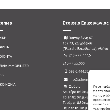
temap
Στοιχεία Επικοινωνίας
ΧΙΚΗ
Γκανογιάννη 67,
157 73, Ζωγράφου
ΑΙΡΕΙΑ
(Πλατεία Ελευθερίας), Αθήνα
210-777.777.5
ΟΪΟΝΤΑ
210-77.55.000
ΕΙΔΙΑ IMMOBILIZER
693-2.444.333
OG
info@athenskey.gr
ΙΚΟΙΝΩΝΙΑ
Ωράριο
Για να παρέ
για την απ
Δευτέρα 8:30 π.μ.–5:30 μ.μ.
για τις εν 
Τρίτη 8:30 π.μ.–8:00 μ.μ.
προσωπικού
Τετάρτη 8:30 π.μ.–5:30 μ.μ.
σε αυτόν το
Πέμπτη 8:30 π.μ.–8:00 μ.μ.
να επηρεάσε